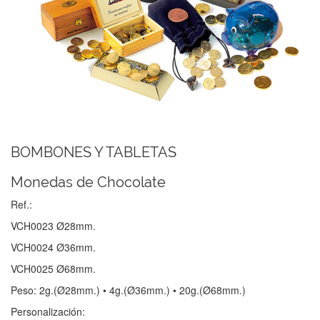
BOMBONES Y TABLETAS
Monedas de Chocolate
Ref.:
VCH0023 Ø28mm.
VCH0024 Ø36mm.
VCH0025 Ø68mm.
Peso: 2g.(Ø28mm.) • 4g.(Ø36mm.) • 20g.(Ø68mm.)
Personalización: