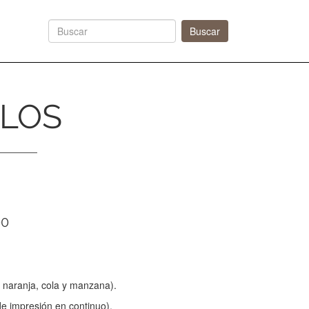
Next
Buscar
ELOS
00
, naranja, cola y manzana).
e impresión en continuo).