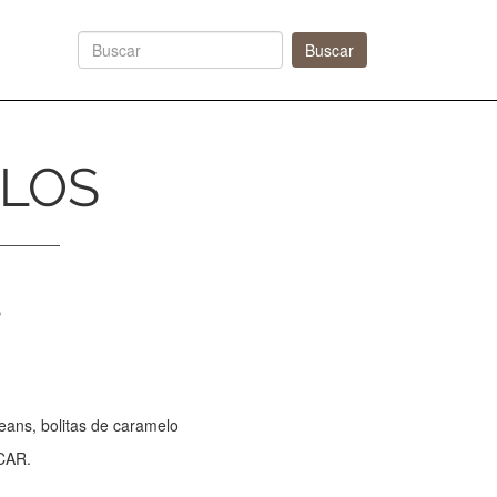
Next
Buscar
ELOS
S
beans, bolitas de caramelo
ÚCAR.