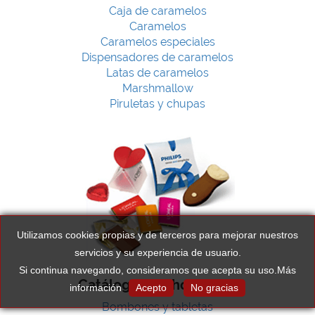
Caja de caramelos
Caramelos
Caramelos especiales
Dispensadores de caramelos
Latas de caramelos
Marshmallow
Piruletas y chupas
Utilizamos cookies propias y de terceros para mejorar nuestros
servicios y su experiencia de usuario.
Si continua navegando, consideramos que acepta su uso.
Más
Catálogo de chocolates
información
Acepto
No gracias
Bombones y tabletas